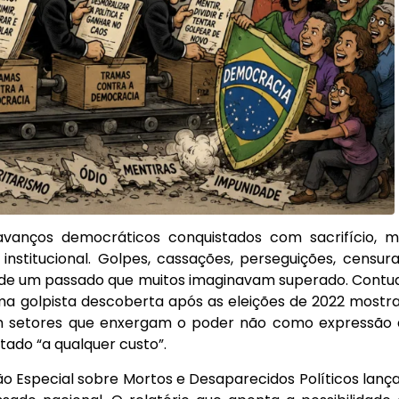
 avanços democráticos conquistados com sacrifício, 
nstitucional. Golpes, cassações, perseguições, censur
e de um passado que muitos imaginavam superado. Contu
a golpista descoberta após as eleições de 2022 most
om setores que enxergam o poder não como expressão
tado “a qualquer custo”.
ão Especial sobre Mortos e Desaparecidos Políticos lan