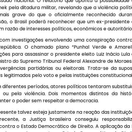
do nacional. O relatório que aponta a possibilidade
k pela ditadura militar, revelando que a violência polít
ais grave do que o oficialmente reconhecido duran
ão, o Brasil poderá reconhecer que um ex-presidente
 razão de interesses políticos, econômicos e autoritário
com investigações envolvendo uma conspiração contr
 República. O chamado plano “Punhal Verde e Amarel
ações para assassinar o presidente eleito Luiz Inácio Lula
inistro do Supremo Tribunal Federal Alexandre de Moraes
vergências partidárias ou eleitorais. Trata-se da supo
 legitimados pelo voto e pelas instituições constitucionai
diferentes períodos, atores políticos tentaram substitui
 ou pela violência. Dois momentos distintos da histó
anter o poder sem respeitar a democracia.
sente talvez esteja justamente na reação das instituiçõ
ecente, a Justiça brasileira conseguiu responsabili
ontra o Estado Democrático de Direito. A aplicação da 