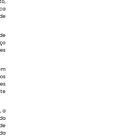
to,
ica
 de
 de
nço
ões
gem
tos
res
nte
, a
 da
 de
ada