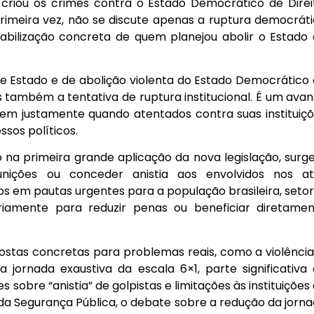
 criou os crimes contra o Estado Democrático de Direi
primeira vez, não se discute apenas a ruptura democrát
abilização concreta de quem planejou abolir o Estado
de Estado e de abolição violenta do Estado Democrático
 também a tentativa de ruptura institucional. É um ava
rrem justamente quando atentados contra suas instituiç
sos políticos.
o na primeira grande aplicação da nova legislação, sur
r punições ou conceder anistia aos envolvidos nos a
s em pautas urgentes para a população brasileira, seto
riamente para reduzir penas ou beneficiar diretame
ostas concretas para problemas reais, como a violência
jornada exaustiva da escala 6×1, parte significativa
 sobre “anistia” de golpistas e limitações às instituições
da Segurança Pública, o debate sobre a redução da jorn