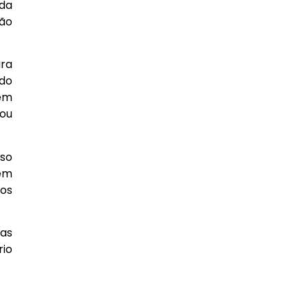
 da
ção
ura
ido
 em
ou
sso
nem
 os
as
rio