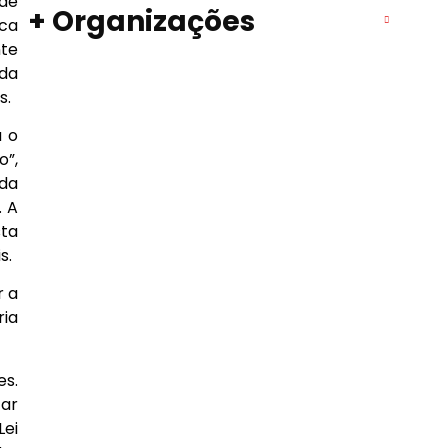
 de
+ Organizações
ica
te
 da
s.
a o
o”,
 da
. A
sta
s.
r a
ria
es.
zar
Lei