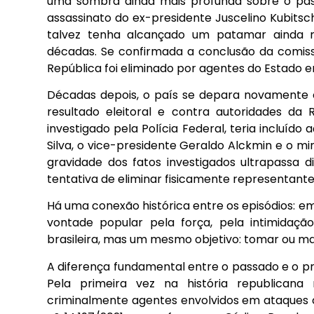
uma sombra ainda mais profunda sobre o passa
assassinato do ex-presidente Juscelino Kubitsche
talvez tenha alcançado um patamar ainda m
décadas. Se confirmada a conclusão da comiss
República foi eliminado por agentes do Estado em
Décadas depois, o país se depara novamente 
resultado eleitoral e contra autoridades da
investigado pela Polícia Federal, teria incluído 
Silva, o vice-presidente Geraldo Alckmin e o m
gravidade dos fatos investigados ultrapassa di
tentativa de eliminar fisicamente representantes
Há uma conexão histórica entre os episódios: em 
vontade popular pela força, pela intimidação
brasileira, mas um mesmo objetivo: tomar ou m
A diferença fundamental entre o passado e o pre
Pela primeira vez na história republicana r
criminalmente agentes envolvidos em ataques c