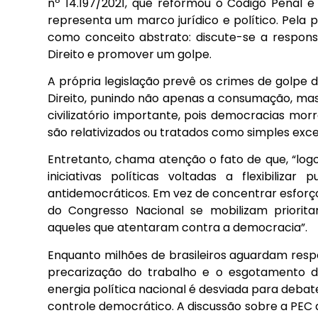
nº 14.197/2021, que reformou o Código Penal e
representa um marco jurídico e político. Pela 
como conceito abstrato: discute-se a respons
Direito e promover um golpe.
A própria legislação prevê os crimes de golpe 
Direito, punindo não apenas a consumação, mas
civilizatório importante, pois democracias mo
são relativizados ou tratados como simples exces
Entretanto, chama atenção o fato de que, “log
iniciativas políticas voltadas a flexibiliza
antidemocráticos. Em vez de concentrar esforço
do Congresso Nacional se mobilizam priorita
aqueles que atentaram contra a democracia”.
Enquanto milhões de brasileiros aguardam resp
precarização do trabalho e o esgotamento da 
energia política nacional é desviada para debates
controle democrático. A discussão sobre a PEC 