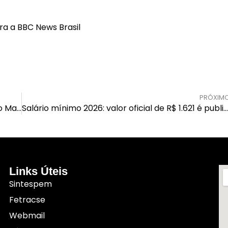
ara a BBC News Brasil
PRÓXIM
Ação do FUNDEB Patronal em São Domingos do Maranhão
Salário mínimo 2026: valor oficial de R$ 1.621 é publicado no DO
Links Úteis
Sintespem
Fetracse
Webmail