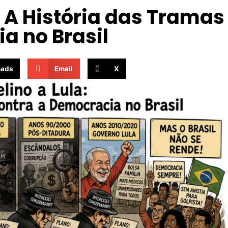
: A História das Tramas
a no Brasil
eads
Email
X