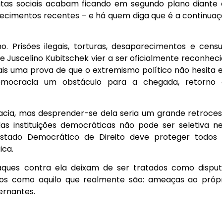
utas sociais acabam ficando em segundo plano diante
tecimentos recentes – e há quem diga que é a continua
o. Prisões ilegais, torturas, desaparecimentos e cens
e Juscelino Kubitschek vier a ser oficialmente reconhec
mais uma prova de que o extremismo político não hesita
democracia um obstáculo para a chegada, retorno 
acia, mas desprender-se dela seria um grande retroce
 das instituições democráticas não pode ser seletiva 
 Estado Democrático de Direito deve proteger todos
ica.
ques contra ela deixam de ser tratados como disput
dos como aquilo que realmente são: ameaças ao próp
ernantes.