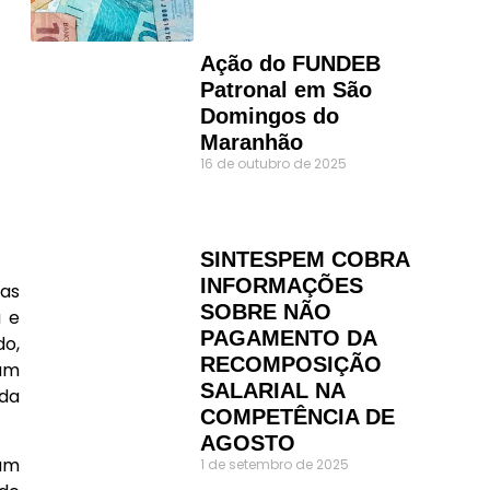
Ação do FUNDEB
Patronal em São
Domingos do
Maranhão
16 de outubro de 2025
SINTESPEM COBRA
INFORMAÇÕES
mas
SOBRE NÃO
a e
PAGAMENTO DA
do,
RECOMPOSIÇÃO
ram
SALARIAL NA
 da
COMPETÊNCIA DE
AGOSTO
çam
1 de setembro de 2025