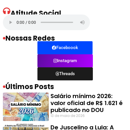
Atitude Social
Nossas Redes
Faceboook
Instagram
Threads
Últimos Posts
Salário mínimo 2026:
valor oficial de R$ 1.621 é
publicado no DOU
13 de maio de 2026
De Juscelino a Lula: A