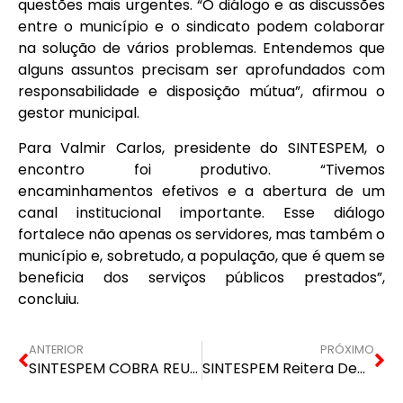
questões mais urgentes. “O diálogo e as discussões
entre o município e o sindicato podem colaborar
na solução de vários problemas. Entendemos que
alguns assuntos precisam ser aprofundados com
responsabilidade e disposição mútua”, afirmou o
gestor municipal.
Para Valmir Carlos, presidente do SINTESPEM, o
encontro foi produtivo. “Tivemos
encaminhamentos efetivos e a abertura de um
canal institucional importante. Esse diálogo
fortalece não apenas os servidores, mas também o
município e, sobretudo, a população, que é quem se
beneficia dos serviços públicos prestados”,
concluiu.
ANTERIOR
PRÓXIMO
SINTESPEM COBRA REUNIÃO COM O PREFEITO DE SÃO DOMINGOS KLEBER TRATORZÃO PARA NEGOCIAÇÕES SALARIAIS DE 2025
SINTESPEM Reitera Demandas à Prefeitura de São Domingos em Defesa dos Direitos dos Servidores Municipais